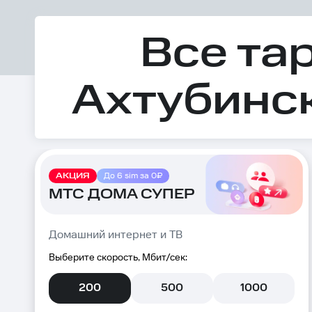
Все та
Ахтубинск
АКЦИЯ
До 6 sim за 0₽
МТС ДОМА СУПЕР
Домашний интернет и ТВ
Выберите скорость, Мбит/сек:
200
500
1000