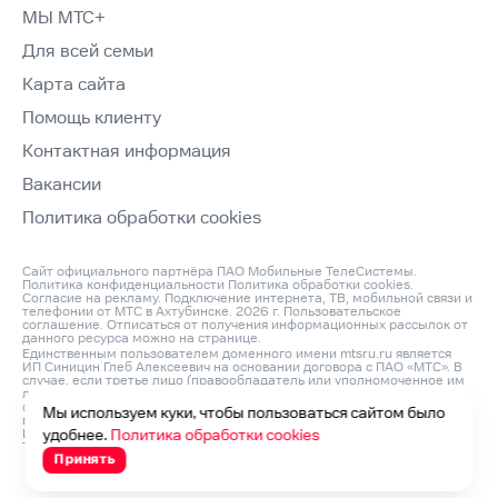
МЫ МТС+
Для всей семьи
Карта сайта
Помощь клиенту
Контактная информация
Вакансии
Политика обработки cookies
Сайт официального партнёра ПАО Мобильные ТелеСистемы.
Политика конфиденциальности
Политика обработки cookies
.
Согласие на рекламу
. Подключение интернета, ТВ, мобильной связи и
телефонии от МТС в Ахтубинске. 2026 г.
Пользовательское
соглашение
. Отписаться от получения информационных рассылок от
данного ресурса можно на
странице
.
Единственным пользователем доменного имени mtsru.ru является
ИП Синицин Глеб Алексеевич на основании договора с ПАО «МТС». В
случае, если третье лицо (правообладатель или уполномоченное им
лицо) считает, что его права на объект интеллектуальной
собственности нарушаются, он может направить претензию
Мы используем куки, чтобы пользоваться сайтом было
по адресу: ИП Синицин Глеб Алексеевич, ОГРНИП: 312760420200042,
ИНН: 760411045260, Юр. Адрес 150046, Россия, Ярославль г,
удобнее.
Политика обработки cookies
Титова ул, д. 14 корп 3, оф.кв. 54 и по e‑mail:
info@domconnect.ru
Принять